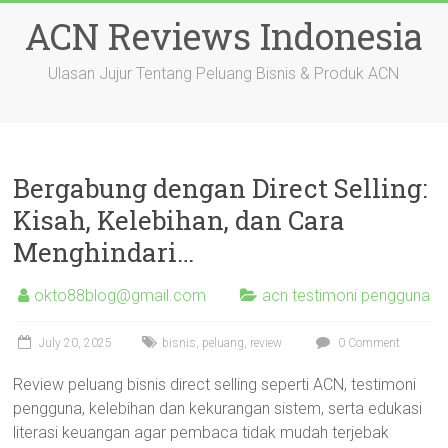
Skip
ACN Reviews Indonesia
to
content
Ulasan Jujur Tentang Peluang Bisnis & Produk ACN
Bergabung dengan Direct Selling:
Kisah, Kelebihan, dan Cara
Menghindari…
okto88blog@gmail.com
acn testimoni pengguna
July 20, 2025
bisnis
,
peluang
,
review
0 Comment
Review peluang bisnis direct selling seperti ACN, testimoni
pengguna, kelebihan dan kekurangan sistem, serta edukasi
literasi keuangan agar pembaca tidak mudah terjebak