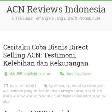
Skip
ACN Reviews Indonesia
to
content
Ulasan Jujur Tentang Peluang Bisnis & Produk ACN
Ceritaku Coba Bisnis Direct
Selling ACN: Testimoni,
Kelebihan dan Kekurangan
okto88blog@gmail.com
Uncategorized
September 16, 2025
Review peluang bisnis direct selling seperti
ACN, testimoni pengguna, kelebihan dan kekurangan sistem, serta edukasi
literasi keuangan agar pembaca tidak mudah terjebak skema bisnis yang tidak
jelas.