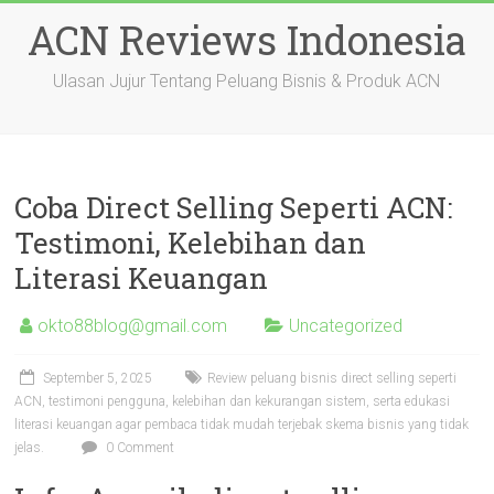
Skip
ACN Reviews Indonesia
to
content
Ulasan Jujur Tentang Peluang Bisnis & Produk ACN
Coba Direct Selling Seperti ACN:
Testimoni, Kelebihan dan
Literasi Keuangan
okto88blog@gmail.com
Uncategorized
September 5, 2025
Review peluang bisnis direct selling seperti
ACN, testimoni pengguna, kelebihan dan kekurangan sistem, serta edukasi
literasi keuangan agar pembaca tidak mudah terjebak skema bisnis yang tidak
jelas.
0 Comment