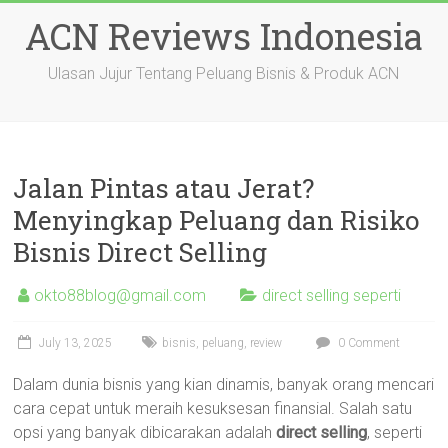
Skip
ACN Reviews Indonesia
to
content
Ulasan Jujur Tentang Peluang Bisnis & Produk ACN
Jalan Pintas atau Jerat?
Menyingkap Peluang dan Risiko
Bisnis Direct Selling
okto88blog@gmail.com
direct selling seperti
July 13, 2025
bisnis
,
peluang
,
review
0 Comment
Dalam dunia bisnis yang kian dinamis, banyak orang mencari
cara cepat untuk meraih kesuksesan finansial. Salah satu
opsi yang banyak dibicarakan adalah
direct selling
, seperti