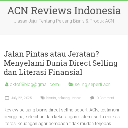
Skip
ACN Reviews Indonesia
to
content
Ulasan Jujur Tentang Peluang Bisnis & Produk ACN
Jalan Pintas atau Jeratan?
Menyelami Dunia Direct Selling
dan Literasi Finansial
okto88blog@gmail.com
selling seperti acn
July 22, 2025
bisnis
,
peluang
,
review
0 Comment
Review peluang bisnis direct selling seperti ACN, testimoni
pengguna, kelebihan dan kekurangan sistem, serta edukasi
literasi keuangan agar pembaca tidak mudah terjebak