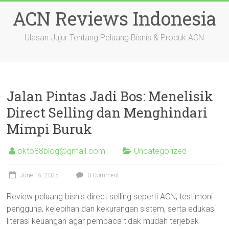
Skip
ACN Reviews Indonesia
to
content
Ulasan Jujur Tentang Peluang Bisnis & Produk ACN
Jalan Pintas Jadi Bos: Menelisik
Direct Selling dan Menghindari
Mimpi Buruk
okto88blog@gmail.com
Uncategorized
June 18, 2025
0 Comment
Review peluang bisnis direct selling seperti ACN, testimoni
pengguna, kelebihan dan kekurangan sistem, serta edukasi
literasi keuangan agar pembaca tidak mudah terjebak