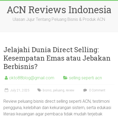
Skip
ACN Reviews Indonesia
to
content
Ulasan Jujur Tentang Peluang Bisnis & Produk ACN
Jelajahi Dunia Direct Selling:
Kesempatan Emas atau Jebakan
Berbisnis?
okto88blog@gmail.com
selling seperti acn
July 21, 2025
bisnis
,
peluang
,
review
0 Comment
Review peluang bisnis direct selling seperti ACN, testimoni
pengguna, kelebihan dan kekurangan sistem, serta edukasi
literasi keuangan agar pembaca tidak mudah terjebak