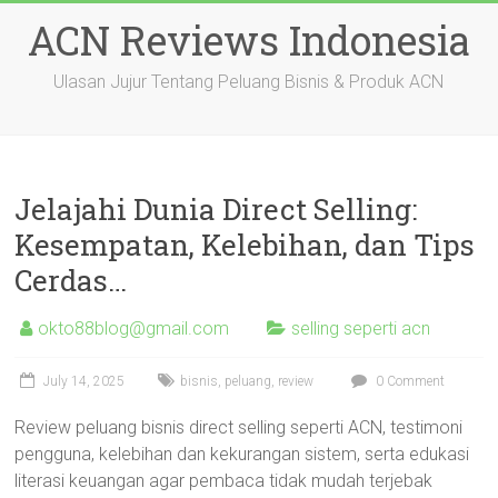
Skip
ACN Reviews Indonesia
to
content
Ulasan Jujur Tentang Peluang Bisnis & Produk ACN
Jelajahi Dunia Direct Selling:
Kesempatan, Kelebihan, dan Tips
Cerdas…
okto88blog@gmail.com
selling seperti acn
July 14, 2025
bisnis
,
peluang
,
review
0 Comment
Review peluang bisnis direct selling seperti ACN, testimoni
pengguna, kelebihan dan kekurangan sistem, serta edukasi
literasi keuangan agar pembaca tidak mudah terjebak