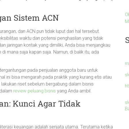
O
gan Sistem ACN
M
urangan, dan ACN pun tidak luput dari hal tersebut.
eksibilitas waktu dan potensi penghasilan yang tidak
n jaringan kontak yang dimiliki, Anda bisa menjangkau
i mana saja kapan saja. Namun, di balik itu, ada
m
etergantungan pada penjualan anggota baru untuk
s
l ini bisa mengarah pada praktik yang kurang etis atau
u lakukan riset sebelum bergabung dalam bisnis
h
 dalam
review peluang bisnis
yang Anda ambil.
an: Kunci Agar Tidak
s
B
literasi keuangan adalah senjata utama. Terutama ketika