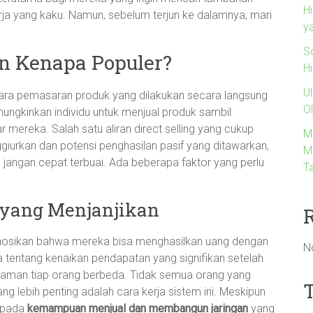
H
rja yang kaku. Namun, sebelum terjun ke dalamnya, mari
y
So
dan Kenapa Populer?
H
U
ra pemasaran produk yang dilakukan secara langsung
O
ngkinkan individu untuk menjual produk sambil
 mereka. Salah satu aliran direct selling yang cukup
M
iurkan dan potensi penghasilan pasif yang ditawarkan,
M
 jangan cepat terbuai. Ada beberapa faktor yang perlu
T
 yang Menjanjikan
mosikan bahwa mereka bisa menghasilkan uang dengan
N
ta tentang kenaikan pendapatan yang signifikan setelah
laman tiap orang berbeda. Tidak semua orang yang
g lebih penting adalah cara kerja sistem ini. Meskipun
g pada
kemampuan menjual dan membangun jaringan
yang