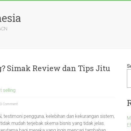
esia
 ACN
g? Simak Review dan Tips Jitu
S
t selling
0 Comment
CN, testimoni pengguna, kelebihan dan kekurangan sistem,
M
tidak mudah terjebak skema bisnis yang tidak jelas.
E
 terutama bagi mereka yang ingin mencari tambahan