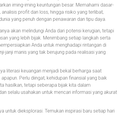
awarkan iming-iming keuntungan besar. Memahami dasar-
alisis profit dan loss, hingga risiko yang terlibat,
i dunia yang penuh dengan penawaran dan tipu daya.
anya akan melindungi Anda dari potensi kerugian, tetapi
n yang lebih bijak. Menimbang setiap langkah serta
empersiapkan Anda untuk menghadapi rintangan di
i-janji manis yang tak berujung pada realisasi yang
a literasi keuangan menjadi bekal berharga saat
papun. Perlu diingat, kehidupan finansial yang baik
a hasilkan, tetapi seberapa bijak kita dalam
dan selalu usahakan untuk mencari informasi yang akurat
 untuk dieksplorasi. Temukan inspirasi baru setiap hari