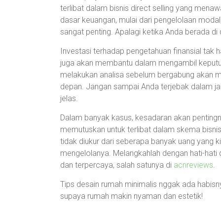
terlibat dalam bisnis direct selling yang men
dasar keuangan, mulai dari pengelolaan modal, an
sangat penting. Apalagi ketika Anda berada d
Investasi terhadap pengetahuan finansial tak h
juga akan membantu dalam mengambil keputusa
melakukan analisa sebelum bergabung akan m
depan. Jangan sampai Anda terjebak dalam janj
jelas.
Dalam banyak kasus, kesadaran akan pentingny
memutuskan untuk terlibat dalam skema bisnis a
tidak diukur dari seberapa banyak uang yang kit
mengelolanya. Melangkahlah dengan hati-hati 
dan terpercaya, salah satunya di
acnreviews
.
Tips desain rumah minimalis nggak ada habisnya
supaya rumah makin nyaman dan estetik!