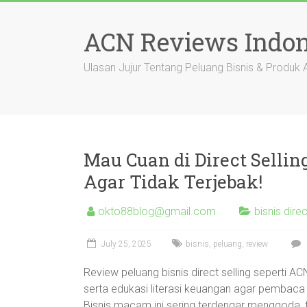
Skip
to
ACN Reviews Indon
content
Ulasan Jujur Tentang Peluang Bisnis & Produk
Mau Cuan di Direct Sellin
Agar Tidak Terjebak!
okto88blog@gmail.com
bisnis direc
July 25, 2025
bisnis
,
peluang
,
review
Review peluang bisnis direct selling seperti A
serta edukasi literasi keuangan agar pembaca 
Bisnis macam ini sering terdengar menggoda,