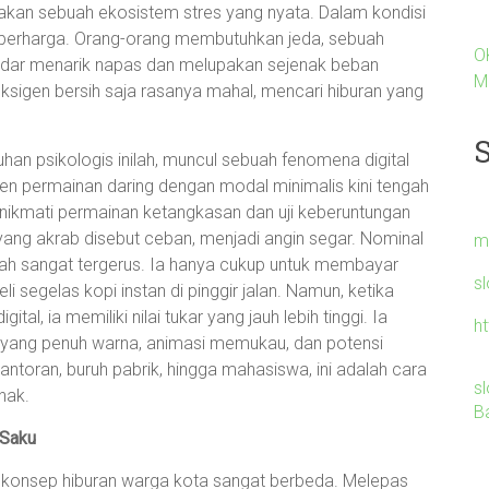
akan sebuah ekosistem stres yang nyata. Dalam kondisi
ng berharga. Orang-orang membutuhkan jeda, sebuah
O
adar menarik napas dan melupakan sejenak beban
M
ksigen bersih saja rasanya mahal, mencari hiburan yang
.
han psikologis inilah, muncul sebuah fenomena digital
Tren permainan daring dengan modal minimalis kini tengah
nikmati permainan ketangkasan dan uji keberuntungan
yang akrab disebut ceban, menjadi angin segar. Nominal
m
udah sangat tergerus. Ia hanya cukup untuk membayar
s
i segelas kopi instan di pinggir jalan. Namun, ketika
tal, ia memiliki nilai tukar yang jauh lebih tinggi. Ia
h
 yang penuh warna, animasi memukau, dan potensi
toran, buruh pabrik, hingga mahasiswa, ini adalah cara
s
nak.
B
 Saku
lu konsep hiburan warga kota sangat berbeda. Melepas