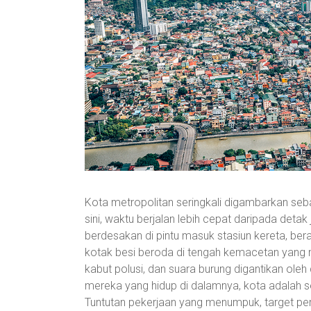
Kota metropolitan seringkali digambarkan seba
sini, waktu berjalan lebih cepat daripada detak
berdesakan di pintu masuk stasiun kereta, ber
kotak besi beroda di tengah kemacetan yang me
kabut polusi, dan suara burung digantikan oleh
mereka yang hidup di dalamnya, kota adalah s
Tuntutan pekerjaan yang menumpuk, target per