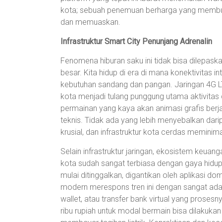
kota; sebuah penemuan berharga yang membuat 
dan memuaskan.
Infrastruktur Smart City Penunjang Adrenalin
Fenomena hiburan saku ini tidak bisa dilepaska
besar. Kita hidup di era di mana konektivitas 
kebutuhan sandang dan pangan. Jaringan 4G LT
kota menjadi tulang punggung utama aktivitas d
permainan yang kaya akan animasi grafis berj
teknis. Tidak ada yang lebih menyebalkan da
krusial, dan infrastruktur kota cerdas meminimali
Selain infrastruktur jaringan, ekosistem keuan
kota sudah sangat terbiasa dengan gaya hidup
mulai ditinggalkan, digantikan oleh aplikasi do
modern merespons tren ini dengan sangat adap
wallet, atau transfer bank virtual yang proses
ribu rupiah untuk modal bermain bisa dilakuka