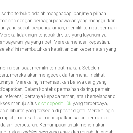
 serba terbuka adalah menghadapi banjirnya pilihan.
permainan dengan berbagai penawaran yang menggiurkan
aupun yang sudah berpengalaman, memilih tempat bermain
Mereka tidak ingin terjebak di situs yang layanannya
embayarannya yang ribet. Mereka mencari kepastian,
leksi ini membutuhkan ketelitian dan kecermatan yang
sumen urban saat memilih tempat makan. Sebelum
baru, mereka akan mengecek daftar menu, melihat
lumnya. Mereka ingin memastikan bahwa uang yang
didapatkan. Dalam konteks permainan daring, pemain
 referensi, bertanya kepada teman, atau berselancar di
kses menuju situs
slot deposit 10k
yang terpercaya,
 hiburan yang tersedia di pasar digital. Mereka ingin
 rupiah, mereka bisa mendapatkan sajian permainan
adil dalam perputaran. Kemampuan untuk menemukan
arung makan
hidden gem
yang enak dan murah di tengah