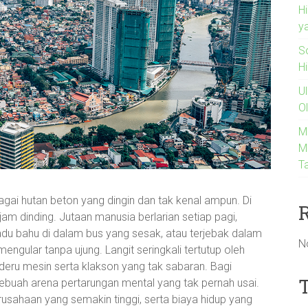
H
y
So
H
U
O
M
M
T
gai hutan beton yang dingin dan tak kenal ampun. Di
 jam dinding. Jutaan manusia berlarian setiap pagi,
adu bahu di dalam bus yang sesak, atau terjebak dalam
N
ngular tanpa ujung. Langit seringkali tertutup oleh
 deru mesin serta klakson yang tak sabaran. Bagi
ebuah arena pertarungan mental yang tak pernah usai.
usahaan yang semakin tinggi, serta biaya hidup yang