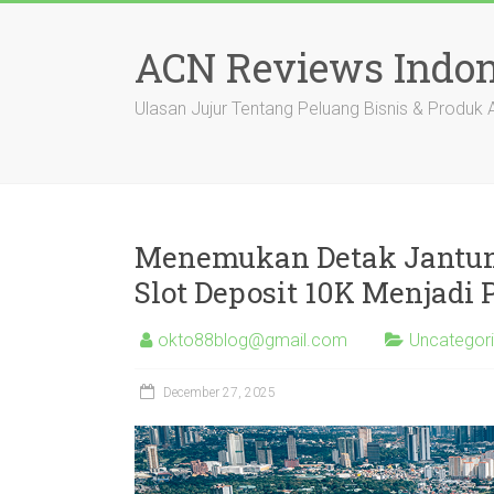
Skip
to
ACN Reviews Indon
content
Ulasan Jujur Tentang Peluang Bisnis & Produk
Menemukan Detak Jantun
Slot Deposit 10K Menjadi
okto88blog@gmail.com
Uncategor
December 27, 2025