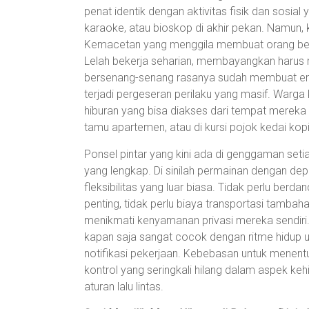
penat identik dengan aktivitas fisik dan sosia
karaoke, atau bioskop di akhir pekan. Namun,
Kemacetan yang menggila membuat orang berpik
Lelah bekerja seharian, membayangkan harus 
bersenang-senang rasanya sudah membuat ener
terjadi pergeseran perilaku yang masif. Warga
hiburan yang bisa diakses dari tempat mereka 
tamu apartemen, atau di kursi pojok kedai kopi 
Ponsel pintar yang kini ada di genggaman seti
yang lengkap. Di sinilah permainan dengan 
fleksibilitas yang luar biasa. Tidak perlu berda
penting, tidak perlu biaya transportasi tamba
menikmati kenyamanan privasi mereka sendiri.
kapan saja sangat cocok dengan ritme hidup u
notifikasi pekerjaan. Kebebasan untuk menen
kontrol yang seringkali hilang dalam aspek keh
aturan lalu lintas.