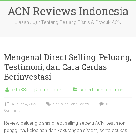
Skip
ACN Reviews Indonesia
to
content
Ulasan Jujur Tentang Peluang Bisnis & Produk ACN
Mengenal Direct Selling: Peluang,
Testimoni, dan Cara Cerdas
Berinvestasi
okto88blog@gmail.com
seperti acn testimoni
August 4, 2025
bisnis
,
peluang
,
review
0
Comment
Review peluang bisnis direct selling seperti ACN, testimoni
pengguna, kelebihan dan kekurangan sistem, serta edukasi