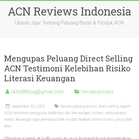
Skip
ACN Reviews Indonesia
to
content
Ulasan Jujur Tentang Peluang Bisnis & Produk ACN
Mengupas Peluang Direct Selling
ACN Testimoni Kelebihan Risiko
Literasi Keuangan
okto88blog@gmail.com
Uncategorized
September 30, 2025
Review peluang bisnis direct selling seperti
ACN, testimoni pengguna, kelebihan dan kekurangan sistem, serta edukasi
literasi keuangan agar pembaca tidak mudah terjebak skema bisnis yang tidak
jelas.
Obrolan santai di kafe sore itu pas banget buat membahas