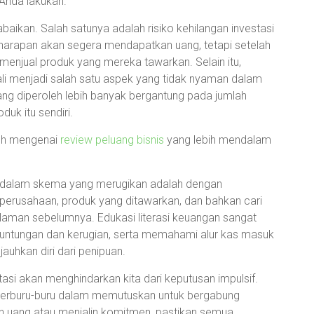
Anda lakukan.
baikan. Salah satunya adalah risiko kehilangan investasi
 harapan akan segera mendapatkan uang, tetapi setelah
enjual produk yang mereka tawarkan. Selain itu,
ali menjadi salah satu aspek yang tidak nyaman dalam
ang diperoleh lebih banyak bergantung pada jumlah
duk itu sendiri.
jauh mengenai
review peluang bisnis
yang lebih mendalam
ak dalam skema yang merugikan adalah dengan
perusahaan, produk yang ditawarkan, dan bahkan cari
laman sebelumnya. Edukasi literasi keuangan sangat
keuntungan dan kerugian, serta memahami alur kas masuk
uhkan diri dari penipuan.
i akan menghindarkan kita dari keputusan impulsif.
n terburu-buru dalam memutuskan untuk bergabung
an uang atau menjalin komitmen, pastikan semua