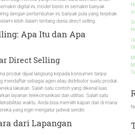
H
akin digital ini, model bisnis ini semakin banyak
y
ring dengan pertumbuhan ini, banyak pula yang terjebak
elami lebih dalam tentang dunia direct selling.
So
H
lling: Apa Itu dan Apa
U
O
M
r Direct Selling
M
T
ana produk dijual langsung kepada konsumen tanpa
yang mendaftar sebagai agen atau distributor suatu produk
reka lakukan. Salah satu contoh yang dikenal luas
n layanan telekomunikasi dan utilitas. Salah satu
 fleksibilitas waktu. Anda bisa memilih kapan dan di mana
N
reka yang ingin mengatur jadwal sendiri.
ara dari Lapangan