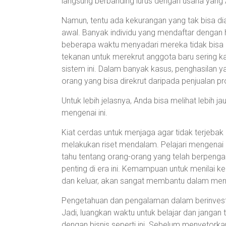
langsung berbanding lurus dengan usaha yang 
Namun, tentu ada kekurangan yang tak bisa dia
awal. Banyak individu yang mendaftar dengan
beberapa waktu menyadari mereka tidak bisa m
tekanan untuk merekrut anggota baru sering k
sistem ini. Dalam banyak kasus, penghasilan y
orang yang bisa direkrut daripada penjualan pro
Untuk lebih jelasnya, Anda bisa melihat lebih 
mengenai ini.
Kiat cerdas untuk menjaga agar tidak terjeb
melakukan riset mendalam. Pelajari mengenai 
tahu tentang orang-orang yang telah berpenga
penting di era ini. Kemampuan untuk menilai 
dan keluar, akan sangat membantu dalam menja
Pengetahuan dan pengalaman dalam berinvestas
Jadi, luangkan waktu untuk belajar dan janga
dengan bisnis seperti ini. Sebelum menyetork