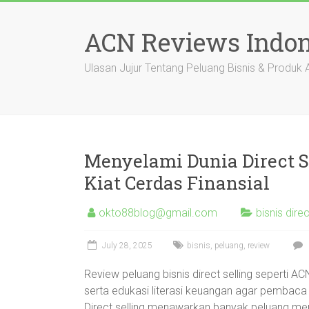
Skip
to
ACN Reviews Indon
content
Ulasan Jujur Tentang Peluang Bisnis & Produk
Menyelami Dunia Direct S
Kiat Cerdas Finansial
okto88blog@gmail.com
bisnis direc
July 28, 2025
bisnis
,
peluang
,
review
Review peluang bisnis direct selling seperti A
serta edukasi literasi keuangan agar pembaca 
Direct selling menawarkan banyak peluang men