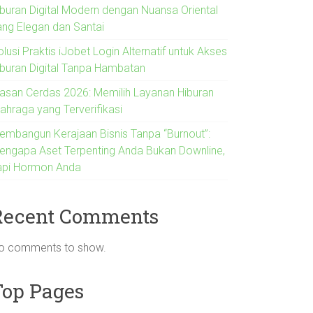
iburan Digital Modern dengan Nuansa Oriental
ang Elegan dan Santai
lusi Praktis iJobet Login Alternatif untuk Akses
iburan Digital Tanpa Hambatan
lasan Cerdas 2026: Memilih Layanan Hiburan
lahraga yang Terverifikasi
embangun Kerajaan Bisnis Tanpa “Burnout”:
engapa Aset Terpenting Anda Bukan Downline,
api Hormon Anda
Recent Comments
o comments to show.
Top Pages