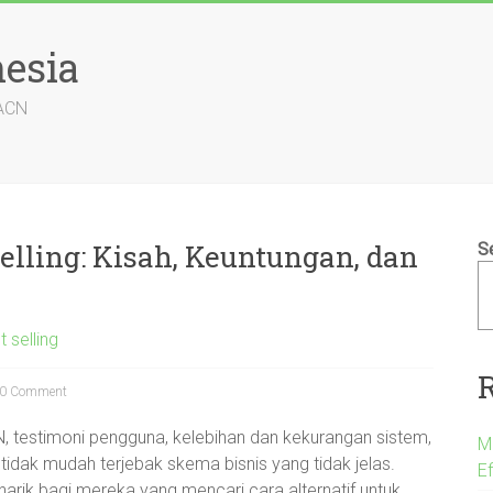
esia
 ACN
elling: Kisah, Keuntungan, dan
S
t selling
0 Comment
CN, testimoni pengguna, kelebihan dan kekurangan sistem,
M
tidak mudah terjebak skema bisnis yang tidak jelas.
E
arik bagi mereka yang mencari cara alternatif untuk