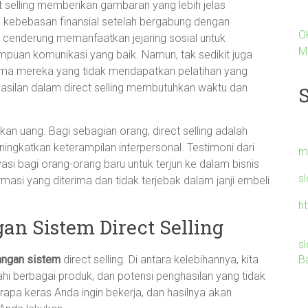
t selling memberikan gambaran yang lebih jelas
 kebebasan finansial setelah bergabung dengan
O
 cenderung memanfaatkan jejaring sosial untuk
M
uan komunikasi yang baik. Namun, tak sedikit juga
ama mereka yang tidak mendapatkan pelatihan yang
ilan dalam direct selling membutuhkan waktu dan
an uang. Bagi sebagian orang, direct selling adalah
ingkatkan keterampilan interpersonal. Testimoni dari
m
asi bagi orang-orang baru untuk terjun ke dalam bisnis
s
rmasi yang diterima dan tidak terjebak dalam janji embeli
h
n Sistem Direct Selling
s
B
angan sistem
direct selling. Di antara kelebihannya, kita
ahi berbagai produk, dan potensi penghasilan yang tidak
apa keras Anda ingin bekerja, dan hasilnya akan