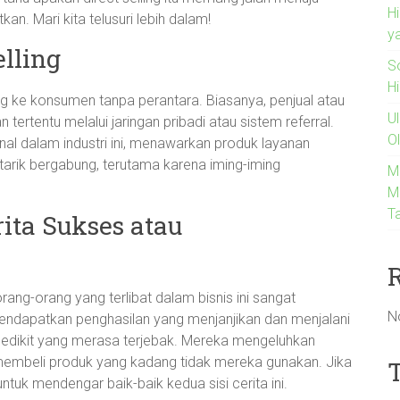
H
n. Mari kita telusuri lebih dalam!
y
elling
So
H
ng ke konsumen tanpa perantara. Biasanya, penjual atau
U
ertentu melalui jaringan pribadi atau sistem referral.
O
al dalam industri ini, menawarkan produk layanan
tarik bergabung, terutama karena iming-iming
M
M
T
ita Sukses atau
rang-orang yang terlibat dalam bisnis ini sangat
N
mendapatkan penghasilan yang menjanjikan dan menjalani
ak sedikit yang merasa terjebak. Mereka mengeluhkan
 membeli produk yang kadang tidak mereka gunakan. Jika
tuk mendengar baik-baik kedua sisi cerita ini.