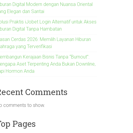
iburan Digital Modern dengan Nuansa Oriental
ang Elegan dan Santai
lusi Praktis iJobet Login Alternatif untuk Akses
iburan Digital Tanpa Hambatan
lasan Cerdas 2026: Memilih Layanan Hiburan
lahraga yang Terverifikasi
embangun Kerajaan Bisnis Tanpa “Burnout”:
engapa Aset Terpenting Anda Bukan Downline,
api Hormon Anda
Recent Comments
o comments to show.
Top Pages