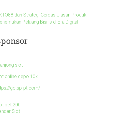
KTO88 dan Strategi Cerdas Ulasan Produk:
enemukan Peluang Bisnis di Era Digital
Sponsor
ahjong slot
lot online depo 10k
ttps://go.sp-pt.com/
lot bet 200
andar Slot