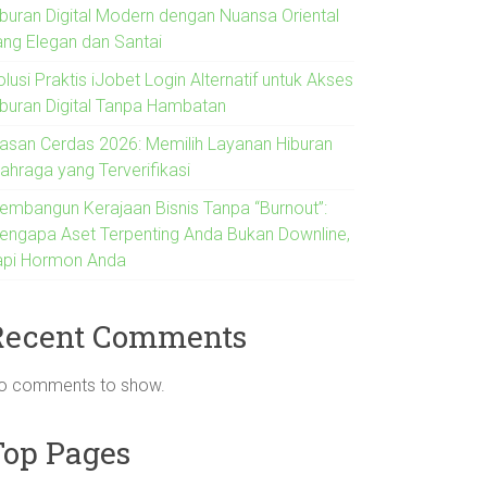
iburan Digital Modern dengan Nuansa Oriental
ang Elegan dan Santai
lusi Praktis iJobet Login Alternatif untuk Akses
iburan Digital Tanpa Hambatan
lasan Cerdas 2026: Memilih Layanan Hiburan
lahraga yang Terverifikasi
embangun Kerajaan Bisnis Tanpa “Burnout”:
engapa Aset Terpenting Anda Bukan Downline,
api Hormon Anda
Recent Comments
o comments to show.
Top Pages