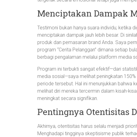
Menciptakan Dampak Mel
Testimoni bukan hanya suara individu; ketika 
menciptakan dampak jauh lebih besar. Di sini
produk dan pemasaran brand Anda. Saya pern
program “Cerita Pelanggan” dimana setiap bu
berbagi pengalaman melalui platform media sos
Program ini terbukti sangat efektif—dari statis
media sosial—saya melihat peningkatan 150% in
periode tersebut. Hal ini menunjukkan bahwa 
melihat diri mereka tercermin dalam kisah-kisah
meningkat secara signifikan.
Pentingnya Otentisitas 
Akhirnya, otentisitas harus selalu menjadi pri
Menghadapi tingginya skeptisisme publik ter