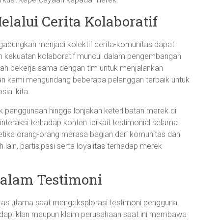
alui Cerita Kolaboratif
digabungkan menjadi kolektif cerita-komunitas dapat
lah kekuatan kolaboratif muncul dalam pengembangan
ah bekerja sama dengan tim untuk menjalankan
lan kami mengundang beberapa pelanggan terbaik untuk
ial kita.
tik penggunaan hingga lonjakan keterlibatan merek di
teraksi terhadap konten terkait testimonial selama
ketika orang-orang merasa bagian dari komunitas dan
 lain, partisipasi serta loyalitas terhadap merek
Dalam Testimoni
oritas utama saat mengeksplorasi testimoni pengguna.
hadap iklan maupun klaim perusahaan saat ini membawa