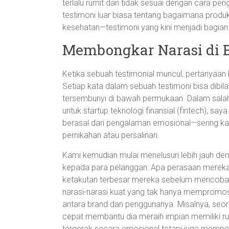
terlalu rumit dan tidak sesuai dengan cara pen
testimoni luar biasa tentang bagaimana pro
kesehatan—testimoni yang kini menjadi bagian
Membongkar Narasi di B
Ketika sebuah testimonial muncul, pertanyaan 
Setiap kata dalam sebuah testimoni bisa dibi
tersembunyi di bawah permukaan. Dalam salah
untuk startup teknologi finansial (fintech), 
berasal dari pengalaman emosional—sering ka
pernikahan atau persalinan.
Kami kemudian mulai menelusuri lebih jauh 
kepada para pelanggan: Apa perasaan merek
ketakutan terbesar mereka sebelum mencoba la
narasi-narasi kuat yang tak hanya mempromosi
antara brand dan penggunanya. Misalnya, seo
cepat membantu dia meraih impian memiliki 
tergerak secara emosional tetapi juga memp