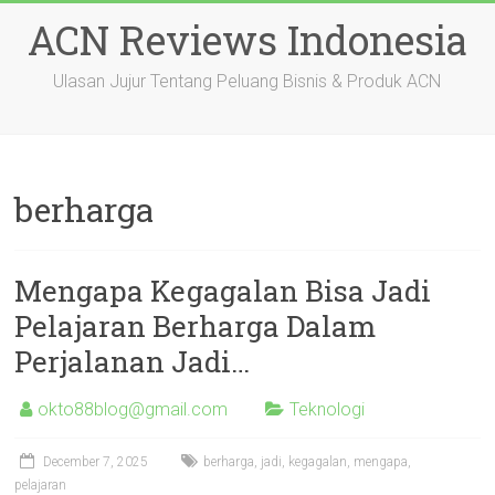
Skip
ACN Reviews Indonesia
to
content
Ulasan Jujur Tentang Peluang Bisnis & Produk ACN
berharga
Mengapa Kegagalan Bisa Jadi
Pelajaran Berharga Dalam
Perjalanan Jadi…
okto88blog@gmail.com
Teknologi
December 7, 2025
berharga
,
jadi
,
kegagalan
,
mengapa
,
pelajaran