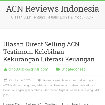
Skip
ACN Reviews Indonesia
to
content
Ulasan Jujur Tentang Peluang Bisnis & Produk ACN
Ulasan Direct Selling ACN
Testimoni Kelebihan
Kekurangan Literasi Keuangan
okto88blog@gmail.com
Uncategorized
October 16, 2025
Review peluang bisnis direct selling seperti
ACN, testimoni pengguna, kelebihan dan kekurangan sistem, serta edukasi
literasi keuangan agar pembaca tidak mudah terjebak skema bisnis yang tidak
jelas.
Ulasan Direct Selling ACN Testimoni Kelebihan Kekurangan